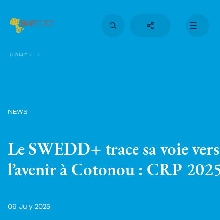
Skip
to
main
content
Main
navigation
HOME
NEWS
Le SWEDD+ trace sa voie vers
l’avenir à Cotonou : CRP 202
06 July 2025