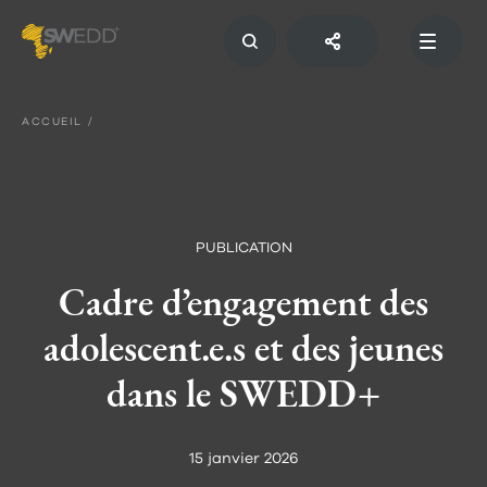
Aller
au
contenu
principal
Main
navigation
ACCUEIL
PUBLICATION
Cadre d’engagement des
adolescent.e.s et des jeunes
dans le SWEDD+
15 janvier 2026