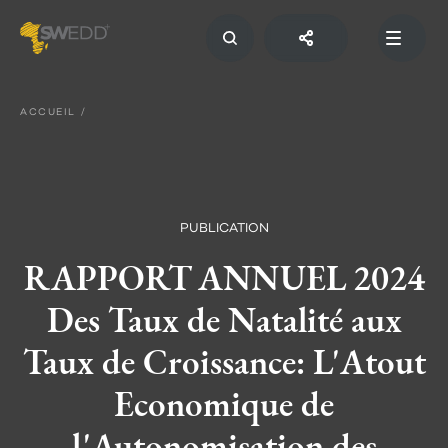
Aller
au
contenu
principal
Main
navigation
ACCUEIL
PUBLICATION
RAPPORT ANNUEL 2024
Des Taux de Natalité aux
Taux de Croissance: L'Atout
Economique de
l'Autonomisation des