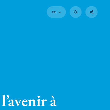
FR
’avenir à