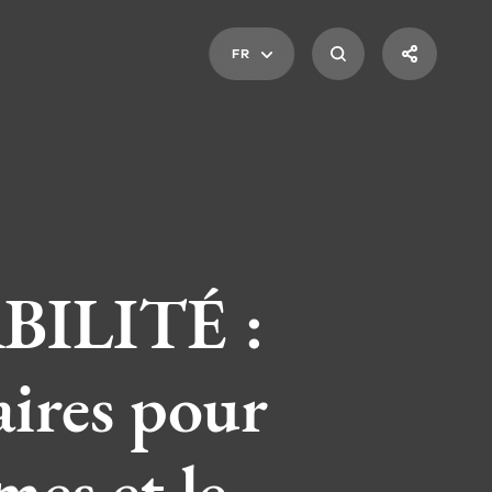
FR
ILITÉ :
ires pour
es et le