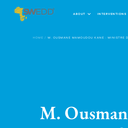
Skip
to
main
ABOUT
INTERVENTIONS
content
Main
navigation
HOME
M. OUSMANE MAMOUDOU KANE : MINISTRE D
M. Ousmane