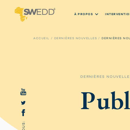
Aller
au
contenu
À PROPOS
INTERVENTIO
principal
Main
navigation
ACCUEIL
DERNIÈRES NOUVELLES
DERNIÈRES NOU
DERNIÈRES NOUVELLE
Publ