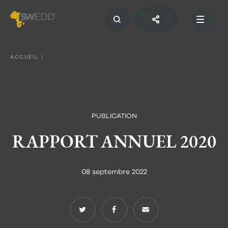
Aller
au
contenu
principal
Main
navigation
ACCUEIL
PUBLICATION
RAPPORT ANNUEL 2020
08 septembre 2022