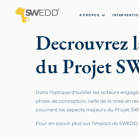
Aller
au
contenu
Main
À PROPOS
INTERVENTIO
principal
navigation
Decrouvrez l
du Projet 
Dans l’optique d’outiller les acteurs enga
phase de conception, celle de la mise en œu
couvrent les aspects majeurs du Projet SW
Pour en savoir plus sur l'impact de SWEDD,