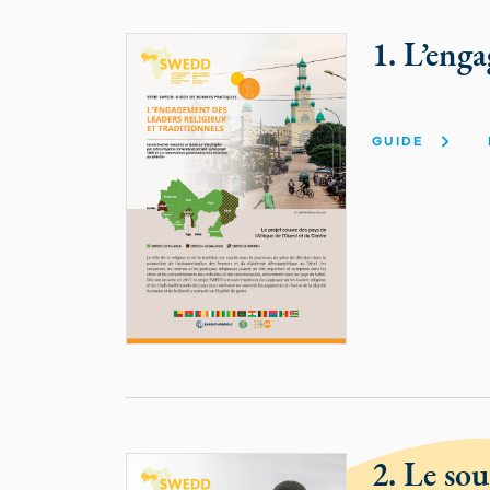
1. L’enga
GUIDE
2. Le sou