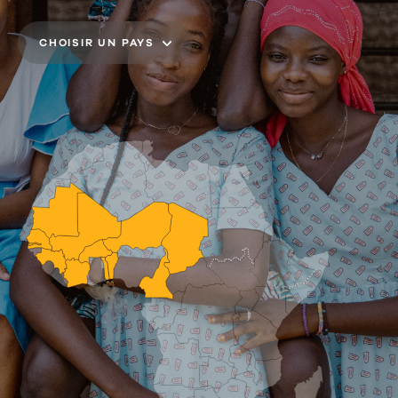
CHOISIR UN PAYS
BÉNIN
BURKINA FASO
CAMEROUN
CÔTE D'IVOIRE
THE GAMBIA
GUINÉE
MALI
MAURITANIE
NIGER
SÉNÉGAL
TCHAD
TOGO