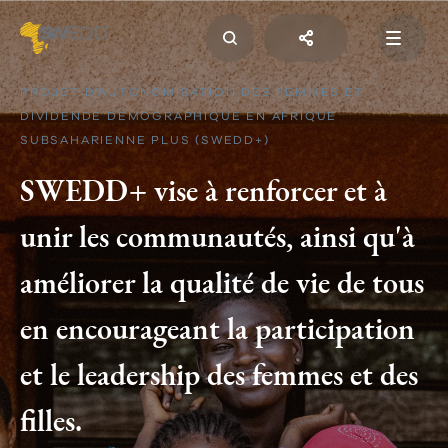
Aller
au
contenu
principal
Main
navigation
PROJET D’AUTONOMISATION DES FEMMES ET
DIVIDENDE DÉMOGRAPHIQUE EN AFRIQUE
SUBSAHARIENNE PLUS (SWEDD+)
SWEDD+ vise à renforcer et à
unir les communautés, ainsi qu'à
améliorer la qualité de vie de tous
en encourageant la participation
et le leadership des femmes et des
filles.